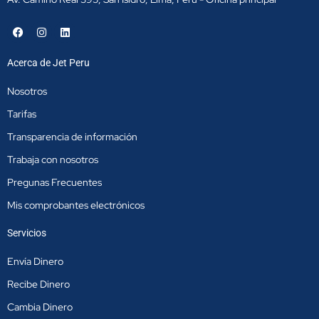
F
I
L
a
n
i
c
s
n
e
t
k
Acerca de Jet Peru
b
a
e
o
g
d
o
r
i
Nosotros
k
a
n
m
Tarifas
Transparencia de información
Trabaja con nosotros
Pregunas Frecuentes
Mis comprobantes electrónicos
Servicios
Envía Dinero
Recibe Dinero
Cambia Dinero