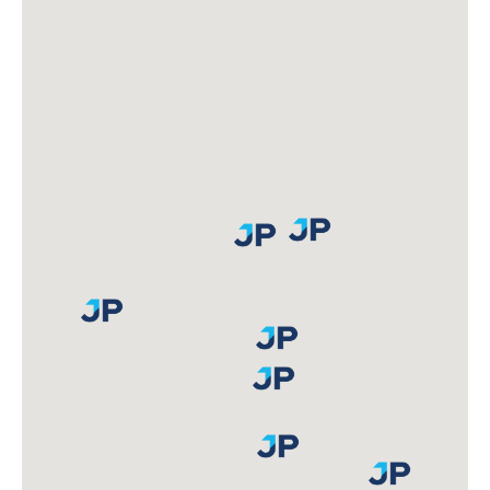
Lun-Vie 9:00am a 6:00pm Sab 9:00am a 2:00pm
+51 993 553 214
JP SURCO
Av. Aviación N° 5095 Local N° 53, C.C. Polvos Rosados
2
Lun-Vie 9:00am a 6:00pm Sab 9:00am a 2:00pm
+51 993 553 218