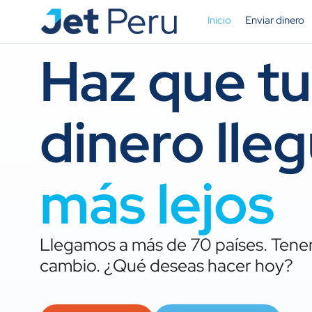
Ir
Inicio
Enviar dinero
al
contenido
Haz que tu
dinero lle
más lejos
Llegamos a más de 70 países. Tenem
cambio. ¿Qué deseas hacer hoy?