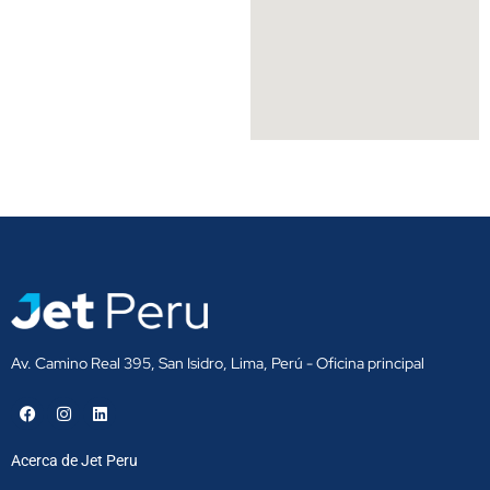
Av. Camino Real 395, San Isidro, Lima, Perú - Oficina principal
F
I
L
a
n
i
c
s
n
e
t
k
Acerca de Jet Peru
b
a
e
o
g
d