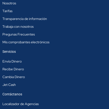
o
r
i
Nosotros
k
a
n
m
Tarifas
Transparencia de información
Trabaja con nosotros
Pregunas Frecuentes
Mis comprobantes electrónicos
Servicios
Envía Dinero
Recibe Dinero
Cambia Dinero
Jet Cash
Contáctanos
Localizador de Agencias