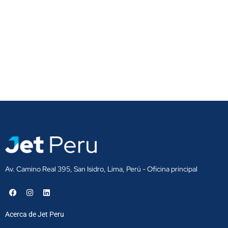
Av. Camino Real 395, San Isidro, Lima, Perú - Oficina principal
F
I
L
a
n
i
c
s
n
e
t
k
Acerca de Jet Peru
b
a
e
o
g
d