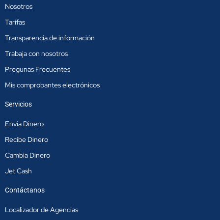
o
r
i
Nosotros
k
a
n
m
Tarifas
Transparencia de información
Trabaja con nosotros
Pregunas Frecuentes
Mis comprobantes electrónicos
Servicios
Envía Dinero
Recibe Dinero
Cambia Dinero
Jet Cash
Contáctanos
Localizador de Agencias