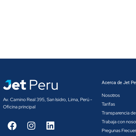
Acerca de Jet Pe
Nosotros
Av. Camino Real 395, San Isidro, Lima, Perú -
Tarifas
Oficina principal
Transparencia de
F
I
L
Trabaja con noso
a
n
i
Pregunas Frecue