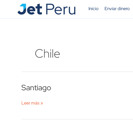
Ir
Inicio
Enviar dinero
al
contenido
Chile
Santiago
Santiago
Leer más »