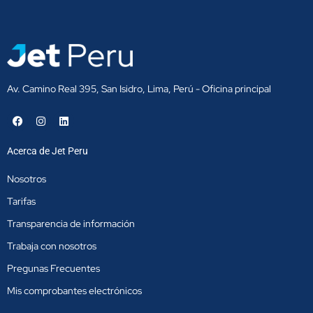
Av. Camino Real 395, San Isidro, Lima, Perú - Oficina principal
F
I
L
a
n
i
c
s
n
e
t
k
Acerca de Jet Peru
b
a
e
o
g
d
o
r
i
Nosotros
k
a
n
m
Tarifas
Transparencia de información
Trabaja con nosotros
Pregunas Frecuentes
Mis comprobantes electrónicos