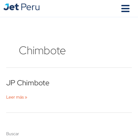
Ir
al
contenido
Chimbote
JP Chimbote
JP
Chimbote
Leer más »
Buscar