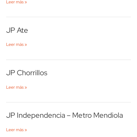
Leer más »
Santa
Clara
JP Ate
JP
Ate
Leer más »
JP Chorrillos
JP
Chorrillos
Leer más »
JP Independencia – Metro Mendiola
JP
Independencia
–
Leer más »
Metro