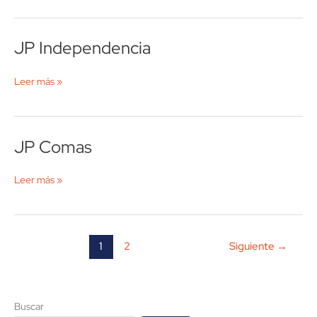
Mendiola
JP Independencia
JP
Independencia
Leer más »
JP Comas
JP
Comas
Leer más »
1
2
Siguiente
→
Buscar