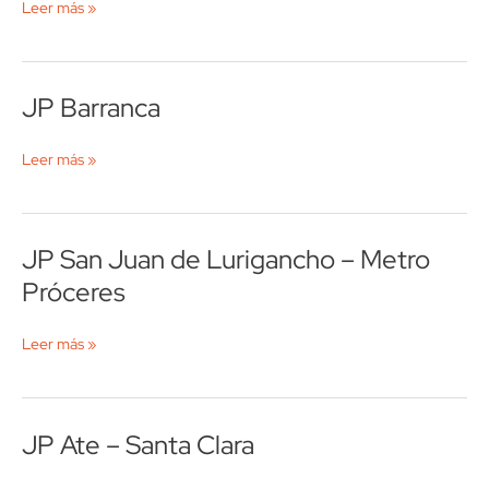
Leer más »
JP Barranca
JP
Barranca
Leer más »
JP San Juan de Lurigancho – Metro
JP
San
Próceres
Juan
de
Leer más »
Lurigancho
–
Metro
Próceres
JP Ate – Santa Clara
JP
Ate
–