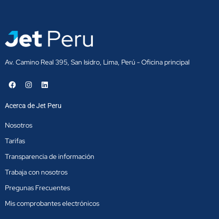
Av. Camino Real 395, San Isidro, Lima, Perú - Oficina principal
F
I
L
a
n
i
c
s
n
e
t
k
Acerca de Jet Peru
b
a
e
o
g
d
o
r
i
Nosotros
k
a
n
m
Tarifas
Transparencia de información
Trabaja con nosotros
Pregunas Frecuentes
Mis comprobantes electrónicos