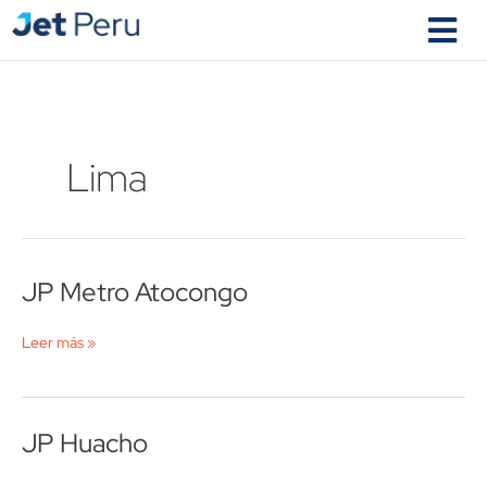
Ir
al
contenido
Lima
JP Metro Atocongo
JP
Metro
Atocongo
Leer más »
JP Huacho
JP
Huacho